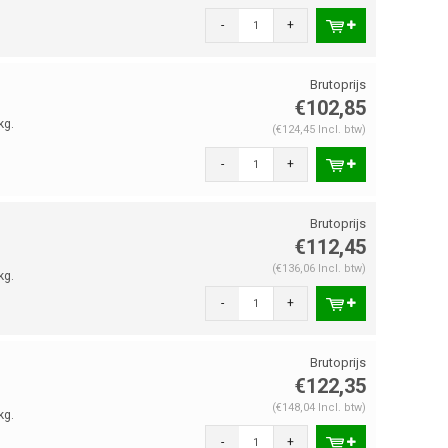
-
+
€102,85
kg.
(€124,45 Incl. btw)
-
+
€112,45
(€136,06 Incl. btw)
kg.
-
+
€122,35
(€148,04 Incl. btw)
kg.
-
+