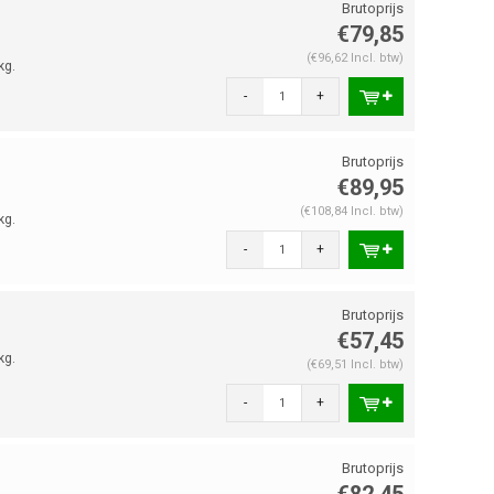
€79,85
(€96,62 Incl. btw)
kg.
-
+
€89,95
(€108,84 Incl. btw)
kg.
-
+
€57,45
kg.
(€69,51 Incl. btw)
-
+
€82,45