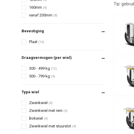
Tip: gebrui
160mm
(4)
vanaf 200mm
(8)
Bevestiging
Plaat
(16)
Draagvermogen (per wiel)
300 - 499 kg
(12)
500 - 799 kg
(4)
Type wiel
Zwenkwiel
(4)
Zwenkwiel met rem
(4)
Bokwiel
(4)
Zwenkwiel met stuurslot
(4)