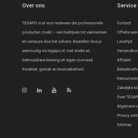
Over ons
Service
TEGAPO is er voor iedereen die professionele
Contact
producten zoekt – van bedrijven tot vakmensen
Offerte aan
en serieuze doe-het-zelvers. Bestellen doe je
Levertijd
eenvoudig via tegapo.nl, met snelle en
Verzendkos
betrouwbare levering uit eigen voorraad.
Afhalen
Kwaliteit, gemak en leverzekerheid.
Betaalmeth
Retournere
Zakelijke k
Over TEGA
Algemene 
Privacy verk
Sitemap