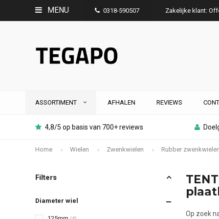
MENU
0318-590507
Zakelijke klant: Of
ASSORTIMENT
AFHALEN
REVIEWS
CONT
4,8/5 op basis van 700+ reviews
Doelg
Home
Wielen
Zwenkwielen
Rubber zwenkwiele
TENTE
Filters
plaat
Diameter wiel
Op zoek na
125mm
(4)