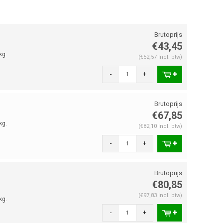
€43,45
kg.
(€52,57 Incl. btw)
-
+
€67,85
kg.
(€82,10 Incl. btw)
-
+
€80,85
(€97,83 Incl. btw)
kg.
-
+