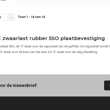
Toon 1 - 16 van 16
4
 zwaarlast rubber 5SO plaatbevestiging
rlast 5SO, de '5' staat voor de capaciteit van de gaffels. De capaciteit wordt 
'S' staat voor de kern van het wiel. De 'O' staat voor de velg afwerking.
oor de nieuwsbrief: