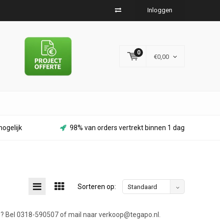
Inloggen
0
€0,00
ogelijk
98% van orders vertrekt binnen 1 dag
Sorteren op:
Standaard
te? Bel 0318-590507 of mail naar
verkoop@tegapo.nl
.