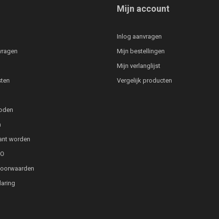
Mijn account
Inlog aanvragen
vragen
Mijn bestellingen
Mijn verlanglijst
ten
Vergelijk producten
oden
n
lant worden
PO
voorwaarden
laring