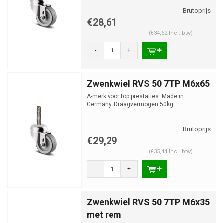
€28,61
(€34,62 Incl. btw)
-
+
Zwenkwiel RVS 50 7TP M6x65
A-merk voor top prestaties. Made in
Germany. Draagvermogen 50kg.
€29,29
(€35,44 Incl. btw)
-
+
Zwenkwiel RVS 50 7TP M6x35
met rem