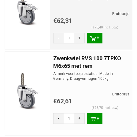
€62,31
(€75,40 Incl. btw)
-
+
Zwenkwiel RVS 100 7TPKO
M6x65 met rem
A-merk voor top prestaties. Made in
Germany. Draagvermogen 100kg.
€62,61
(€75,75 Incl. btw)
-
+