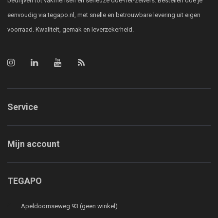
bedrijven tot vakmensen en serieuze doe-het-zelvers. Bestellen doe je
eenvoudig via tegapo.nl, met snelle en betrouwbare levering uit eigen
voorraad. Kwaliteit, gemak en leverzekerheid.
Service
Mijn account
TEGAPO
Apeldoornseweg 93 (geen winkel)