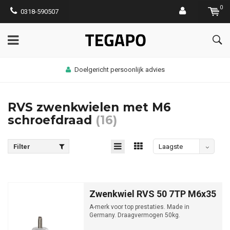
0
0318-590507
Doelgericht persoonlijk advies
RVS zwenkwielen met M6
schroefdraad
(16)
Filter
Laagste
prijs
Zwenkwiel RVS 50 7TP M6x35
A-merk voor top prestaties. Made in
Germany. Draagvermogen 50kg.