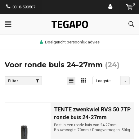
0
0318-590507
Bezorgen op werklocatie mogelijk
Voor ronde buis 24-27mm
(24)
Filter
Laagste
prijs
TENTE zwenkwiel RVS 50 7TP
ronde buis 24-27mm
Past in een ronde buis van 24-27mm
Bouwhoogte: 70mm / Draagvermogen: 50kg