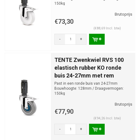
150kg
€73,30
(€88,69 Incl. btw)
-
+
TENTE Zwenkwiel RVS 100
elastisch rubber KO ronde
buis 24-27mm met rem
Past in een ronde buis van 24-27mm
Bouwhoogte: 128mm / Draagvermogen:
150kg
€77,90
(€94,26 Incl. btw)
-
+