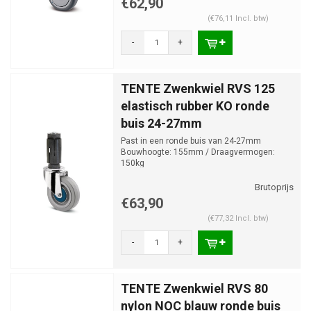
€62,90
(€76,11 Incl. btw)
-
+
TENTE Zwenkwiel RVS 125
elastisch rubber KO ronde
buis 24-27mm
Past in een ronde buis van 24-27mm
Bouwhoogte: 155mm / Draagvermogen:
150kg
€63,90
(€77,32 Incl. btw)
-
+
TENTE Zwenkwiel RVS 80
nylon NOC blauw ronde buis