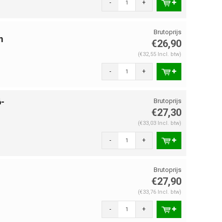
-
+
m
€26,90
(€32,55 Incl. btw)
-
+
-
€27,30
(€33,03 Incl. btw)
-
+
€27,90
(€33,76 Incl. btw)
-
+