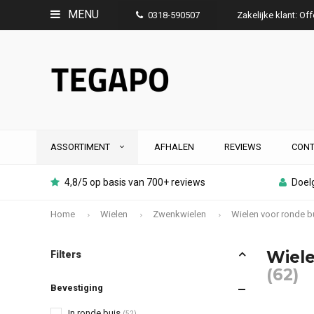
MENU
0318-590507
Zakelijke klant: Of
ASSORTIMENT
AFHALEN
REVIEWS
CONT
4,8/5 op basis van 700+ reviews
Doelg
Home
Wielen
Zwenkwielen
Wielen voor ronde b
Wiele
Filters
(62)
Bevestiging
In ronde buis
(52)