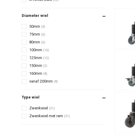
Diameter wiel
50mm
(4)
75mm
(6)
80mm
(6)
100mm
(16)
125mm
(12)
150mm
(2)
160mm
(8)
vanaf 200mm
(8)
Type wiel
Zwenkwiel
(31)
Zwenkwiel met rem
(31)