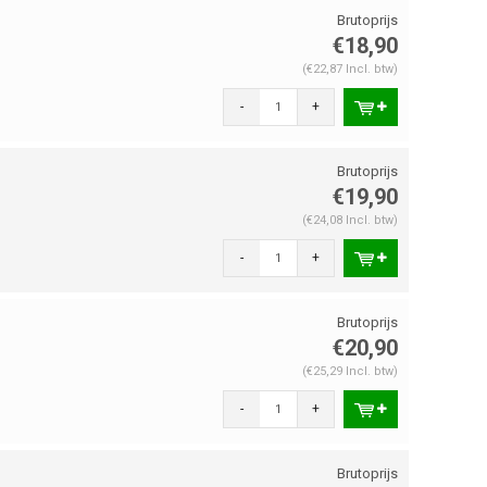
€18,90
(€22,87 Incl. btw)
-
+
€19,90
(€24,08 Incl. btw)
-
+
€20,90
(€25,29 Incl. btw)
-
+