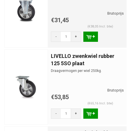
€31,45
(€38,05 Incl. btw)
-
+
LIVELLO zwenkwiel rubber
125 5SO plaat
Draagvermogen per wiel 250kg.
€53,85
(€65,16 Incl. btw)
-
+