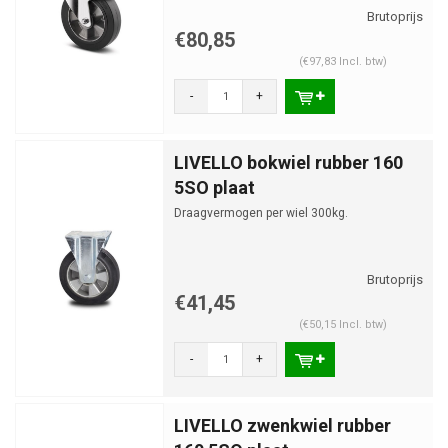
€80,85
(€97,83 Incl. btw)
-
+
LIVELLO bokwiel rubber 160
5SO plaat
Draagvermogen per wiel 300kg.
€41,45
(€50,15 Incl. btw)
-
+
LIVELLO zwenkwiel rubber