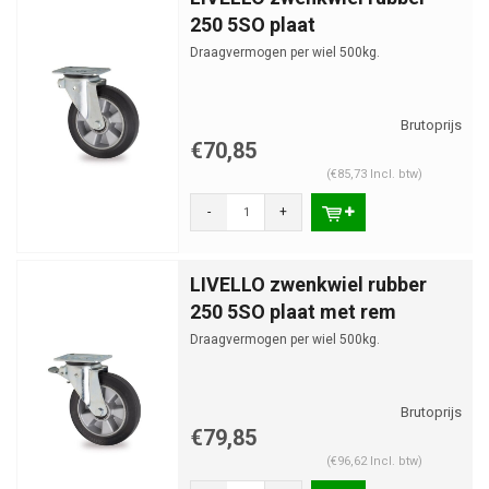
250 5SO plaat
Draagvermogen per wiel 500kg.
€70,85
(€85,73 Incl. btw)
-
+
LIVELLO zwenkwiel rubber
250 5SO plaat met rem
Draagvermogen per wiel 500kg.
€79,85
(€96,62 Incl. btw)