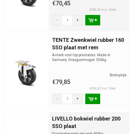
€70,45
(€85,24 Incl. btw)
-
+
TENTE Zwenkwiel rubber 160
5SO plaat met rem
A-merk voor top prestaties. Made in
Germany. Draagvermogen 350kg.
€79,85
(€96,62 Incl. btw)
-
+
LIVELLO bokwiel rubber 200
5SO plaat
Draagvermogen per wiel 400kg.