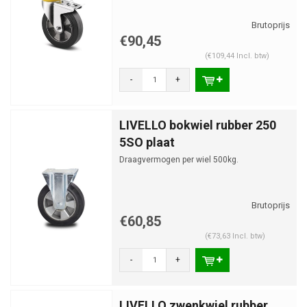
€90,45
(€109,44 Incl. btw)
-
+
LIVELLO bokwiel rubber 250
5SO plaat
Draagvermogen per wiel 500kg.
€60,85
(€73,63 Incl. btw)
-
+
LIVELLO zwenkwiel rubber