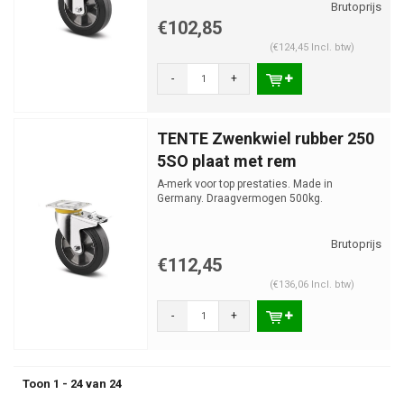
€102,85
(€124,45 Incl. btw)
-
+
TENTE Zwenkwiel rubber 250
5SO plaat met rem
A-merk voor top prestaties. Made in
Germany. Draagvermogen 500kg.
€112,45
(€136,06 Incl. btw)
-
+
Toon 1 - 24 van 24