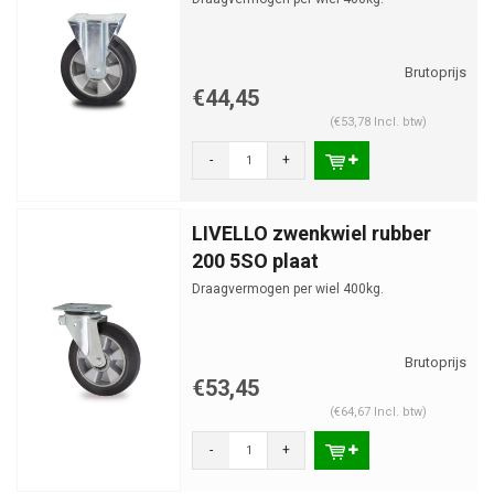
€44,45
(€53,78 Incl. btw)
-
+
LIVELLO zwenkwiel rubber
200 5SO plaat
Draagvermogen per wiel 400kg.
€53,45
(€64,67 Incl. btw)
-
+