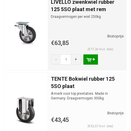
LIVELLO zwenkwiel rubber
125 5SO plaat met rem
Draagvermogen per wiel 250kg.
€63,85
(€77,26 Incl. btw)
-
+
TENTE Bokwiel rubber 125
5SO plaat
A-merk voor top prestaties. Made in
Germany. Draagvermogen 300kg.
€43,45
(€52,57 Incl. btw)