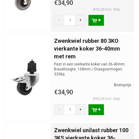
€34,90
(€42,23 Incl. btw)
-
+
Zwenkwiel rubber 80 3KO
vierkante koker 36-40mm
met rem
Past in een vierkante koker van 36-40mm
Bouwhoogte: 108mm / Draagvermogen:
320kg
€34,90
(€42,23 Incl. btw)
-
+
Zwenkwiel unilast rubber 100
3KS vierkante koker 36-