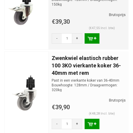
150kg
€39,30
(€47,55 Incl. btw)
-
+
Zwenkwiel elastisch rubber
100 3KO vierkante koker 36-
40mm met rem
Past in een vierkante koker van 36-40mm
Bouwhoogte: 128mm / Draagvermogen:
320kg
€39,90
(€48,28 Incl. btw)
-
+