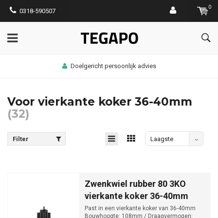
0
0318-590507
ies
Bezorgen op werklocatie mog
Voor vierkante koker 36-40mm
(32)
Filter
Laagste
prijs
Zwenkwiel rubber 80 3KO
vierkante koker 36-40mm
Past in een vierkante koker van 36-40mm
Bouwhoogte: 108mm / Draagvermogen: