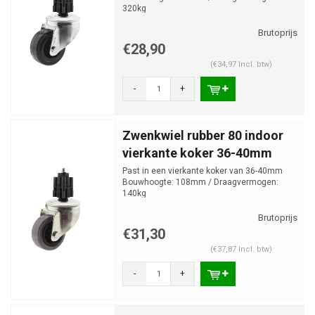
320kg
€28,90
(€34,97 Incl. btw)
-
+
Zwenkwiel rubber 80 indoor
vierkante koker 36-40mm
Past in een vierkante koker van 36-40mm
Bouwhoogte: 108mm / Draagvermogen:
140kg
€31,30
(€37,87 Incl. btw)
-
+